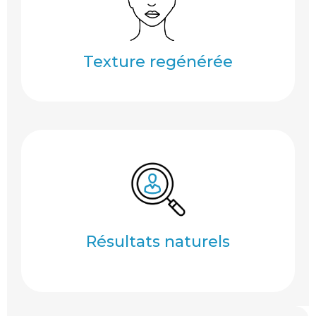
Texture regénérée
Texture regénérée
Résultats naturels
Résultats naturels