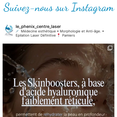
Suivez-nous sur Instagram
le_phenix_centre_laser
Médecine esthétique
▪︎ Morphologie et Anti-âge.
▪︎
Epilation Laser Définitive
Pamiers