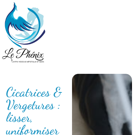
Cicatrices &
Vergetures :
lisser,
uniformiser