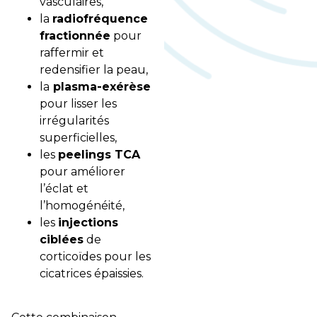
vasculaires,
la
radiofréquence
fractionnée
pour
raffermir et
redensifier la peau,
la
plasma-exérèse
pour lisser les
irrégularités
superficielles,
les
peelings TCA
pour améliorer
l’éclat et
l’homogénéité,
les
injections
ciblées
de
corticoïdes pour les
cicatrices épaissies.