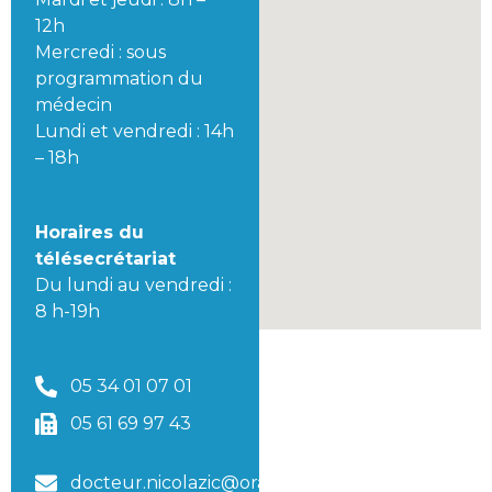
12h
Mercredi : sous
programmation du
médecin
Lundi et vendredi : 14h
– 18h
Horaires du
télésecrétariat
Du lundi au vendredi :
8 h-19h
05 34 01 07 01
05 61 69 97 43
docteur.nicolazic@orange.fr