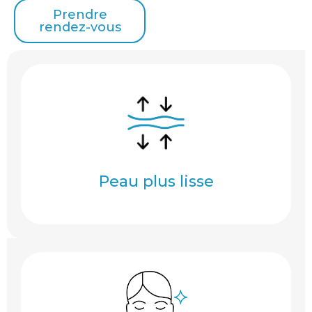
Prendre
rendez-vous
Peau plus lisse
Peau plus lisse