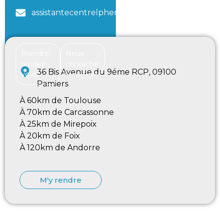
assistantecentrelphenix@gmail.com
Prendre
Nous
rendez-
contacter
36 Bis Avenue du 9éme RCP, 09100
vous
Pamiers
À 60km de Toulouse
À 70km de Carcassonne
À 25km de Mirepoix
À 20km de Foix
À 120km de Andorre
M'y rendre